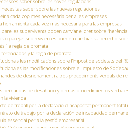
necessites saber sobre les noves regulacions
e necesitas saber sobre las nuevas regulaciones
a eina cada cop més necessària per a les empreses
na herramienta cada vez más necesaria para las empresas
o parelles supervivents poden canviar el dret sobre l'herència
dos o parejas supervivientes pueden cambiar su derecho sobr
s i la regla de prorrata
ferenciados y la regla de prorrata
stitucionals les modificacions sobre l'impost de societats de
nstitucionales las modificaciones sobre el Impuesto de Soci
 demandes de desnonament i altres procediments verbals de 
e
 las demandas de desahucio y demás procedimientos verbale
n la vivienda
acte de treball per la declaració d'incapacitat permanent tota
contrato de trabajo por la declaración de incapacidad perman
uia essencial per a la gestió empresarial
): Guía esencial para la gestión empresarial