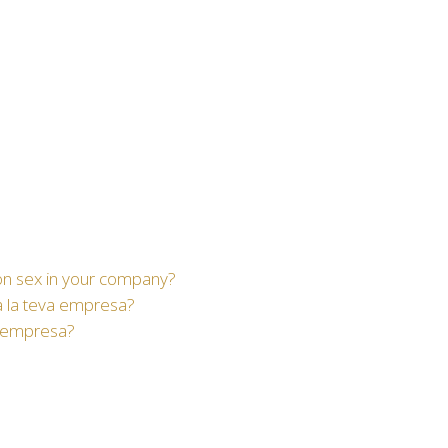
t
on sex in your company?
 a la teva empresa?
u empresa?