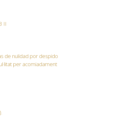
 II
as de nulidad por despido
ul·litat per acomiadament
).