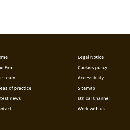
ome
Legal Notice
e Firm
Cookies policy
ur team
Accessibility
eas of practice
Sitemap
test news
Ethical Channel
ntact
Work with us