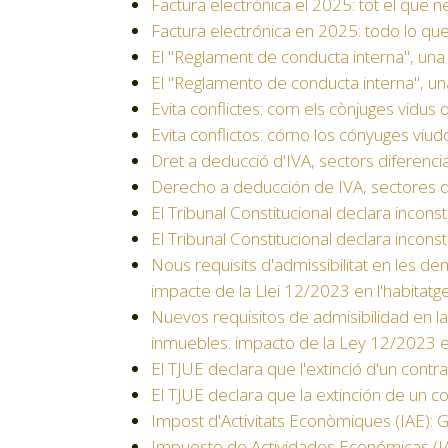
Factura electrònica el 2025: tot el que 
Factura electrónica en 2025: todo lo qu
El "Reglament de conducta interna", un
El "Reglamento de conducta interna", u
Evita conflictes: com els cònjuges vidus 
Evita conflictos: cómo los cónyuges viu
Dret a deducció d'IVA, sectors diferenciat
Derecho a deducción de IVA, sectores di
El Tribunal Constitucional declara incon
El Tribunal Constitucional declara inco
Nous requisits d'admissibilitat en les
impacte de la Llei 12/2023 en l'habitatg
Nuevos requisitos de admisibilidad en
inmuebles: impacto de la Ley 12/2023 e
El TJUE declara que l'extinció d'un contr
El TJUE declara que la extinción de un 
Impost d'Activitats Econòmiques (IAE): G
Impuesto de Actividades Económicas (IAE