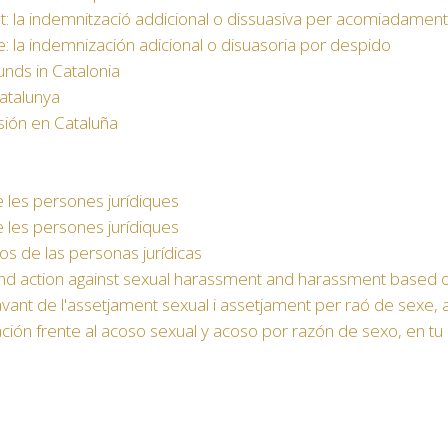
 la indemnització addicional o dissuasiva per acomiadamen
la indemnización adicional o disuasoria por despido
nds in Catalonia
Catalunya
sión en Cataluña
e les persones jurídiques
e les persones jurídiques
os de las personas jurídicas
and action against sexual harassment and harassment based 
avant de l'assetjament sexual i assetjament per raó de sexe,
ción frente al acoso sexual y acoso por razón de sexo, en t