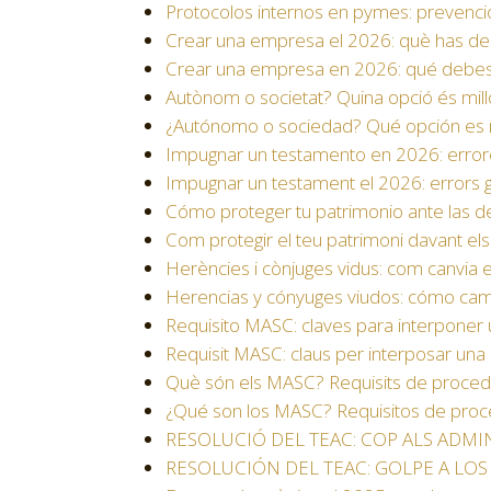
Protocolos internos en pymes: prevenció
Crear una empresa el 2026: què has de 
Crear una empresa en 2026: qué debes p
Autònom o societat? Quina opció és millo
¿Autónomo o sociedad? Qué opción es m
Impugnar un testamento en 2026: errores
Impugnar un testament el 2026: errors gr
Cómo proteger tu patrimonio ante las 
Com protegir el teu patrimoni davant el
Herències i cònjuges vidus: com canvia e
Herencias y cónyuges viudos: cómo cam
Requisito MASC: claves para interpone
Requisit MASC: claus per interposar un
Què són els MASC? Requisits de procedibil
¿Qué son los MASC? Requisitos de proced
RESOLUCIÓ DEL TEAC: COP ALS ADMIN
RESOLUCIÓN DEL TEAC: GOLPE A LOS