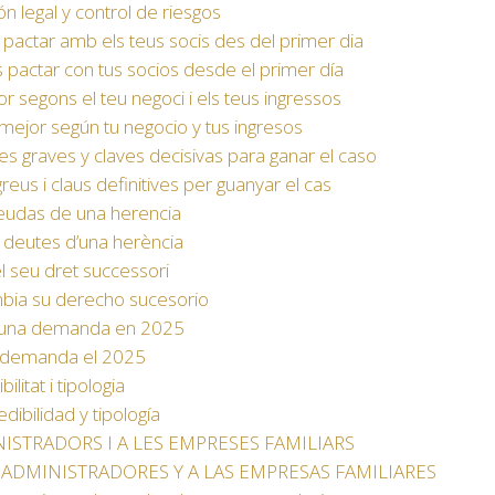
n legal y control de riesgos
pactar amb els teus socis des del primer dia
actar con tus socios desde el primer día
r segons el teu negoci i els teus ingressos
ejor según tu negocio y tus ingresos
 graves y claves decisivas para ganar el caso
eus i claus definitives per guanyar el cas
deudas de una herencia
s deutes d’una herència
l seu dret successori
bia su derecho sucesorio
r una demanda en 2025
a demanda el 2025
itat i tipologia
ibilidad y tipología
ISTRADORS I A LES EMPRESES FAMILIARS
 ADMINISTRADORES Y A LAS EMPRESAS FAMILIARES