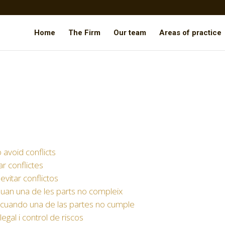
Home
The Firm
Our team
Areas of practice
 avoid conflicts
r conflictes
vitar conflictos
uan una de les parts no compleix
 cuando una de las partes no cumple
egal i control de riscos