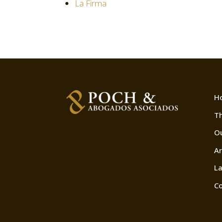
La Firma
H
Th
O
Ar
La
Co