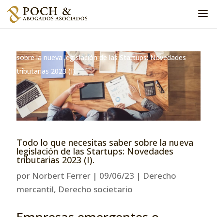
Home
»
Derecho mercantil
»
Todo lo que necesitas saber
sobre la nueva legislación de las Startups: Novedades
tributarias 2023 (I).
Todo lo que necesitas saber sobre la nueva
legislación de las Startups: Novedades
tributarias 2023 (I).
por
Norbert Ferrer
|
09/06/23
|
Derecho
mercantil
,
Derecho societario
Empresas emergentes o