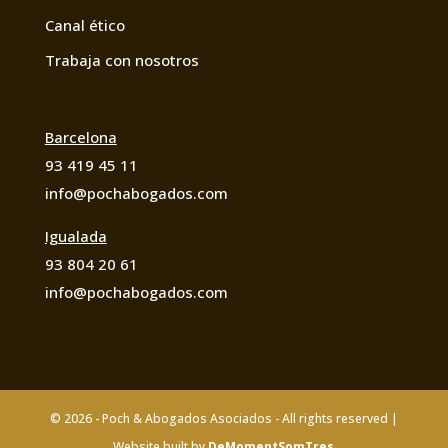
Canal ético
Trabaja con nosotros
Barcelona
93 419 45 11
info@pochabogados.com
Igualada
93 804 20 61
info@pochabogados.com
©
2026
- Poch & Abogados Asociados - All rights reserved |
Website built by
DeMomentSomTres