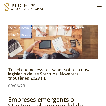
Home
»
Dret mercantil
»
Tot el que necessites saber
sobre la nova legislació de les Startups: Novetats
tributàries 2023 (I).
Tot el que necessites saber sobre la nova
legislació de les Startups: Novetats
tributàries 2023 (I).
09/06/23
Empreses emergents o
Startups: el nou model de