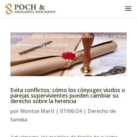
Home
»
Derecho de familia
»
Evita conflictos: cómo los
cónyuges viudos o parejas supervivientes pueden cambiar
su derecho sobre la herencia
Evita conflictos: cómo los cónyuges viudos o
parejas supervivientes pueden cambiar su
derecho sobre la herencia
por
Montse Martí
|
07/06/24
|
Derecho de
familia