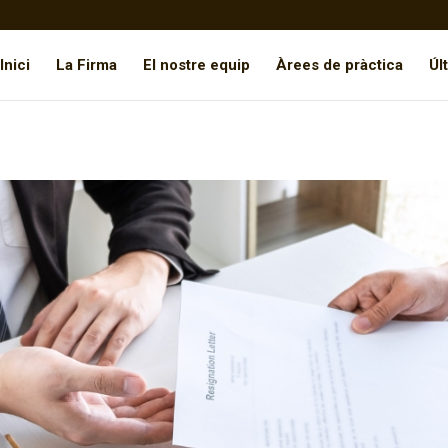
Inici
La Firma
El nostre equip
Àrees de pràctica
Úl
nt improcedent: la indemnització addicional o dissuasiva per acom