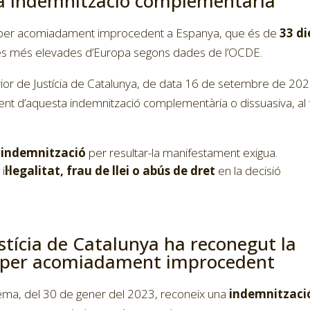
na indemnització complementària
ció per acomiadament improcedent a Espanya, que és de
33 di
les més elevades d’Europa segons dades de l’OCDE.
ior de Justícia de Catalunya, de data 16 de setembre de 2022
ent d’aquesta indemnització complementària o dissuasiva, al 
a indemnització
per resultar-la manifestament exigua.
 i
l·legalitat, frau de llei o abús de dret
en la decisió
ustícia de Catalunya ha reconegut la
l per acomiadament improcedent
tema, del 30 de gener del 2023, reconeix una
indemnitzaci