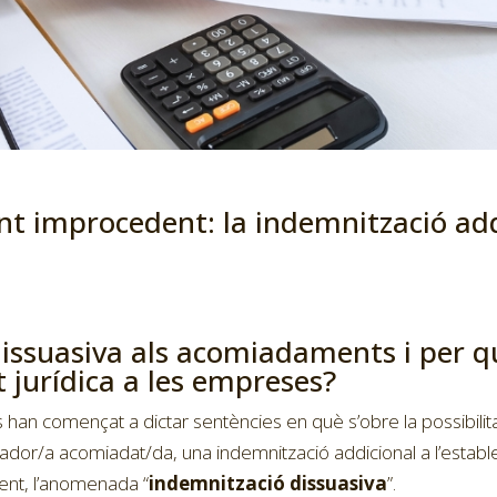
t improcedent: la indemnització addi
dissuasiva als acomiadaments i per q
 jurídica a les empreses?
 han començat a dictar sentències en què s’obre la possibilit
ador/a acomiadat/da, una indemnització addicional a l’establ
ent, l’anomenada “
indemnització dissuasiva
”.