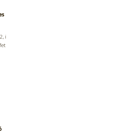
es
, i
fet
ó