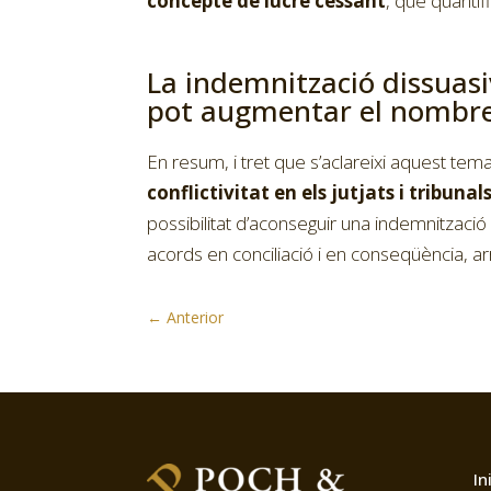
concepte de lucre cessant
, que quanti
La indemnització dissua
pot augmentar el nombre 
En resum, i tret que s’aclareixi aquest tema
conflictivitat en els jutjats i tribunal
possibilitat d’aconseguir una indemnització
acords en conciliació i en conseqüència, ar
←
Anterior
In