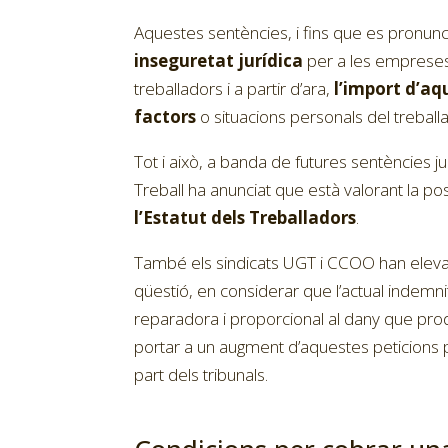
Aquestes sentències, i fins que es pronunc
inseguretat jurídica
per a les empreses
treballadors i a partir d’ara,
l’import d’aq
factors
o situacions personals del treball
Tot i això, a banda de futures sentències j
Treball ha anunciat que està valorant la pos
l’Estatut dels Treballadors
.
També els sindicats UGT i CCOO han elevat
qüestió, en considerar que l’actual inde
reparadora i proporcional al dany que prod
portar a un augment d’aquestes peticions 
part dels tribunals.