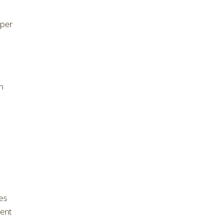
 per
an
a
les
ment