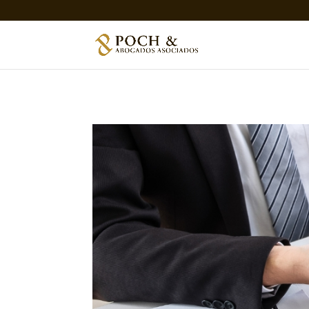
Home
»
Dret laboral
»
Novetats a l’acomiadame