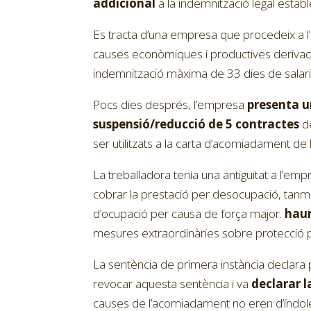
addicional
a la indemnització legal esta
Es tracta d’una empresa que procedeix a l
causes econòmiques i productives derivades 
indemnització màxima de 33 dies de salari
Pocs dies després, l’empresa
presenta u
suspensió/reducció de 5 contractes
de
ser utilitzats a la carta d’acomiadament de 
La treballadora tenia una antiguitat a l’
cobrar la prestació per desocupació, tanmat
d’ocupació per causa de força major.
hauri
mesures extraordinàries sobre protecció 
La sentència de primera instància declara
revocar aquesta sentència i va
declarar 
causes de l’acomiadament no eren d’índole