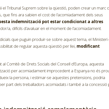
iï el Tribunal Suprem sobre la qüestió, poden crear un marc 
, que fins ara sabien el cost de l’acomiadament dels seus
uesta indemnització pot estar condicionat a altres
ador/a, difícils d’avaluar en el moment de l’acomiadament.
udicials que puguin produir-se sobre aquest tema, el Ministeri
sibilitat de regular aquesta qüestió per llei,
modificant
 al Comitè de Drets Socials del Consell d’Europa, aquesta
mnització per acomiadament improcedent a Espanya no és pro
ueix la persona, i estimar-se aquestes pretensions, podria
per part dels treballadors acomiadats i també a la concessió