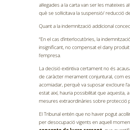
al·legades a la carta van ser les mateixes 
què se sol·licitava la suspensió/ reducció d
Quant a la indemnització addicional concedi
“En el cas d’interlocutòries, la indemnitza
insignificant, no compensat el dany produït 
l’empresa.
La decisió extintiva certament no és acaus
de caràcter merament conjuntural, com es va
acomiadar, perquè va suposar excloure l’ac
estat així, hauria possibilitat que aquesta, 
mesures extraordinàries sobre protecció 
El Tribunal entén que no haver pogut acoll
per desocupació vigents en aquell momen