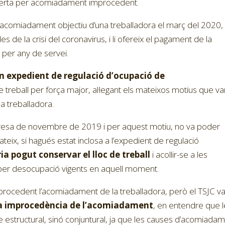
blerta per acomiadament improcedent.
’acomiadament objectiu d’una treballadora el març del 2020,
de la crisi del coronavirus, i li ofereix el pagament de la
 per any de servei.
n expedient de regulació d’ocupació de
 treball per força major, al·legant els mateixos motius que v
la treballadora.
empresa de novembre de 2019 i per aquest motiu, no va poder
eix, si hagués estat inclosa a l’expedient de regulació
a pogut conservar el lloc de treball
i acollir-se a les
per desocupació vigents en aquell moment.
 procedent l’acomiadament de la treballadora, però el TSJC v
la improcedència de l’acomiadament
, en entendre que 
 estructural, sinó conjuntural, ja que les causes d’acomiada