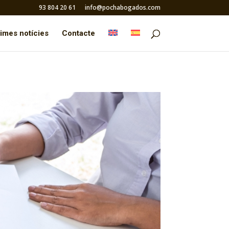
93 804 20 61
info@pochabogados.com
times notícies
Contacte
iadament