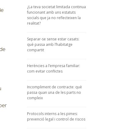
¿La teva societat limitada continua
de
funcionant amb uns estatuts
socials que ja no reflecteixen la
realitat?
Separar-se sense estar casats:
què passa amb l’habitatge
 de
compartit
Herències a l’empresa familiar:
com evitar conflictes
Incompliment de contracte: què
u
passa quan una de les parts no
compleix
 per
Protocols interns a les pimes:
prevenció legal i control de riscos