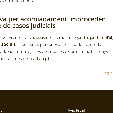
fica en 3493,3 euros.
siva per acomiadament improcedent
de casos judicials
 per via normativa, assistirem a més inseguretat jurídica i
ma
s socials
, ja que si les persones acomiadades veuen la
 addicional a la legal establerta, se celebraran molts menys
ribaran més casos als jutjats.
Següe
ici
Avís legal