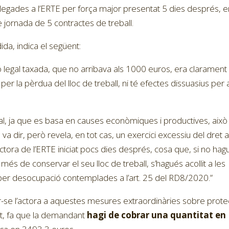
al·legades a l’ERTE per força major presentat 5 dies després, 
e jornada de 5 contractes de treball.
da, indica el següent:
ció legal taxada, que no arribava als 1000 euros, era clarament
per la pèrdua del lloc de treball, ni té efectes dissuasius per 
al, ja que es basa en causes econòmiques i productives, això 
 dir, però revela, en tot cas, un exercici excessiu del dret 
tora de l’ERTE iniciat pocs dies després, cosa que, si no hag
a més de conservar el seu lloc de treball, s’hagués acollit a les
per desocupació contemplades a l’art. 25 del RD8/2020.”
ir-se l’actora a aquestes mesures extraordinàries sobre prote
t, fa que la demandant
hagi de cobrar una quantitat en