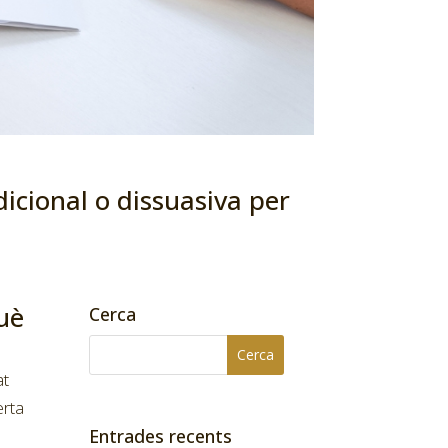
cional o dissuasiva per
uè
Cerca
at
erta
Entrades recents