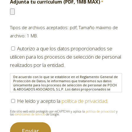
Adjunta tu currículum (PDF, 1MB MAX)
*
Tipos de archivos aceptados: pdf, Tamaño máximo de
archivo: 1 MB.
De
Autorizo ​​a que los datos proporcionados se
acuerdo
utilicen para los procesos de selección de personal
con
realizados por la entidad.
lo
De acuerdo con lo que se establece en el Reglamento General de
que
Protección de Datos, le informamos que trataremos sus datos
únicamente para los procesos de selección de personal de POCH
se
& ABOGADOS ASOCIADOS, S.L.P. Los datos proporcionados se
conservarán durante un máximo de 24 meses. Éstas no se
establece
cederán a terceros excepto en los casos en que exista una
He leído y acepto la
política de privacidad
.
*
obligación legal o en el caso de incluir tu perfil en un proceso de
en
selección abierto. Además, le informamos que no tomaremos
decisiones automatizadas.
Este sitio web está protegido por reCAPTCHA y aplica la
política de privacidad
y
el
las
condiciones de servicio
de Google.
Asimismo, le informamos de la posibilidad de ejercer los
Reglamento
siguientes derechos sobre sus datos personales: derecho de
acceso, rectificación, supresión u olvido, limitación, oposición,
General
portabilidad y retirar el consentimiento prestado enviando un e-