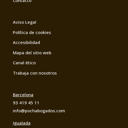
Contacto
de
personal
Aviso Legal
de
POCH
Política de cookies
&
Accesibilidad
ABOGADOS
Mapa del sitio web
ASOCIADOS,
S.L.P.
Canal ético
Los
Trabaja con nosotros
datos
proporcionados
se
Barcelona
conservarán
93 419 45 11
durante
info@pochabogados.com
un
Igualada
máximo