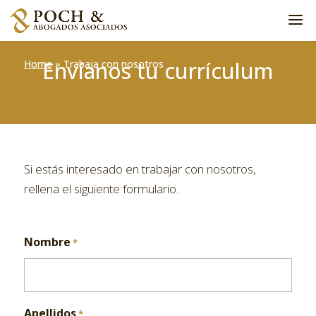
Envíanos tu currículum
Home
»
Trabaja con nosotros
Si estás interesado en trabajar con nosotros,
rellena el siguiente formulario.
Nombre
*
Apellidos
*