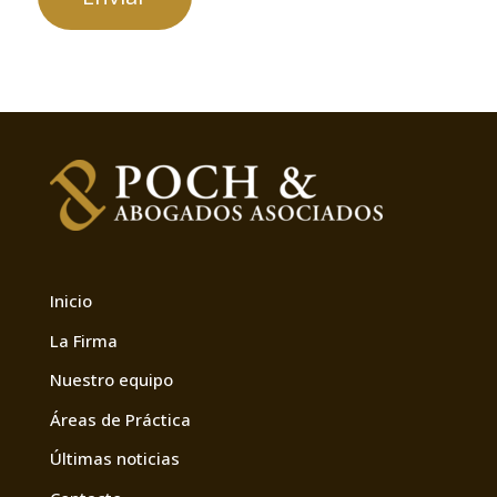
mail a:
info@pochabogados.com
de
Protección
de
Datos,
le
informamos
que
trataremos
sus
Inicio
datos
únicamente
La Firma
para
Nuestro equipo
los
Áreas de Práctica
procesos
Últimas noticias
de
selección